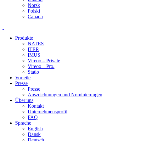
Norsk
Polski
Canada
Produkte
NATES
ITER
IMUS
Vireoo – Private
Vireoo – Pro.
Statio
Vorteile
Presse
Presse
Auszeichnungen und Nominierungen
Über uns
Kontakt
Unternehmensprofil
FAQ
Sprache
English
Dansk
Deutsch