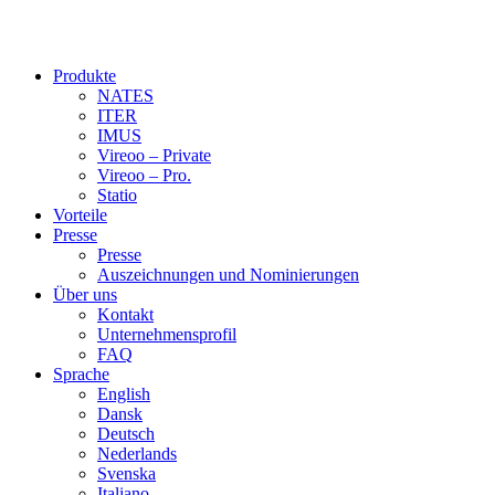
Produkte
NATES
ITER
IMUS
Vireoo – Private
Vireoo – Pro.
Statio
Vorteile
Presse
Presse
Auszeichnungen und Nominierungen
Über uns
Kontakt
Unternehmensprofil
FAQ
Sprache
English
Dansk
Deutsch
Nederlands
Svenska
Italiano