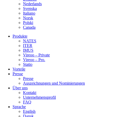
Nederlands
Svenska
Italiano
Norsk
Polski
Canada
Produkte
NATES
ITER
IMUS
Vireoo – Private
Vireoo – Pro.
Statio
Vorteile
Presse
Presse
Auszeichnungen und Nominierungen
Über uns
Kontakt
Unternehmensprofil
FAQ
Sprache
English
Dansk