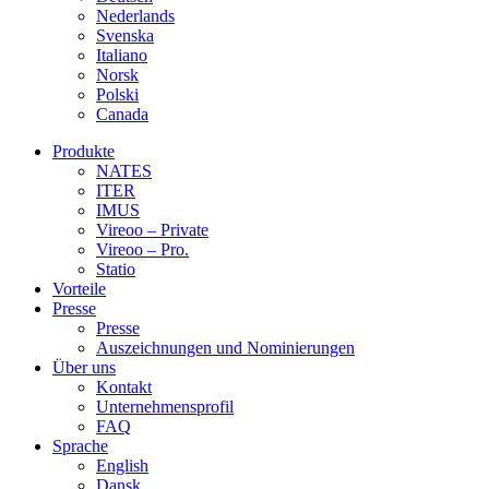
Nederlands
Svenska
Italiano
Norsk
Polski
Canada
Produkte
NATES
ITER
IMUS
Vireoo – Private
Vireoo – Pro.
Statio
Vorteile
Presse
Presse
Auszeichnungen und Nominierungen
Über uns
Kontakt
Unternehmensprofil
FAQ
Sprache
English
Dansk