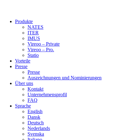
Produkte
NATES
ITER
IMUS
Vireoo – Private
Vireoo – Pro.
Statio
Vorteile
Presse
Presse
Auszeichnungen und Nominierungen
Über uns
Kontakt
Unternehmensprofil
FAQ
Sprache
English
Dansk
Deutsch
Nederlands
Svenska
Italiano