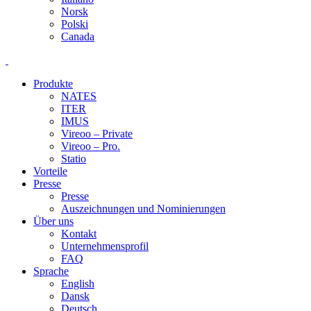
Norsk
Polski
Canada
Produkte
NATES
ITER
IMUS
Vireoo – Private
Vireoo – Pro.
Statio
Vorteile
Presse
Presse
Auszeichnungen und Nominierungen
Über uns
Kontakt
Unternehmensprofil
FAQ
Sprache
English
Dansk
Deutsch