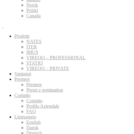
Norsk
Polski
Canada
Prodotti
NATES
ITER
IMUS
VIREOO – PROFESSIONAL
STATIO
VIREOO – PRIVATE
Vantaggi
Premere
Premere
Premi e nomination
Contatto
Contatto
Profilo Aziendale
FAQ
Linguaggio
English
Dansk
Deutsch