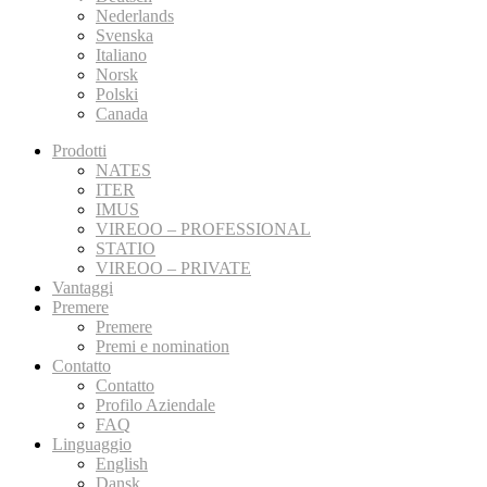
Nederlands
Svenska
Italiano
Norsk
Polski
Canada
Prodotti
NATES
ITER
IMUS
VIREOO – PROFESSIONAL
STATIO
VIREOO – PRIVATE
Vantaggi
Premere
Premere
Premi e nomination
Contatto
Contatto
Profilo Aziendale
FAQ
Linguaggio
English
Dansk