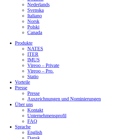
Nederlands
Svenska
Italiano
Norsk
Polski
Canada
Produkte
NATES
ITER
IMUS
Vireoo – Private
Vireoo – Pro.
Statio
Vorteile
Presse
Presse
Auszeichnungen und Nominierungen
Über uns
Kontakt
Unternehmensprofil
FAQ
Sprache
English
Dansk