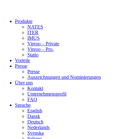
Produkte
NATES
ITER
IMUS
Vireoo – Private
Vireoo – Pro.
Statio
Vorteile
Presse
Presse
Auszeichnungen und Nominierungen
Über uns
Kontakt
Unternehmensprofil
FAQ
Sprache
English
Dansk
Deutsch
Nederlands
Svenska
Italiano