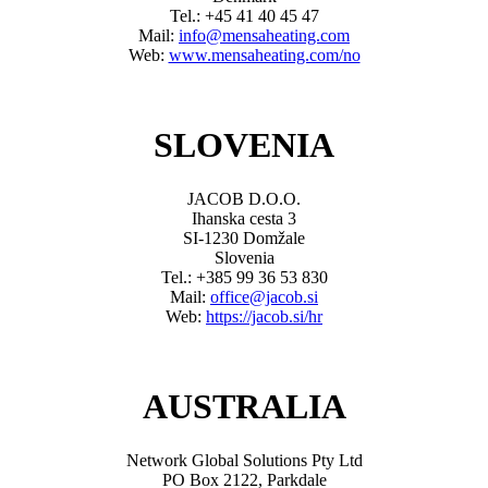
Tel.: +45 41 40 45 47
Mail:
info@mensaheating.com
Web:
www.mensaheating.com/no
SLOVENIA
JACOB D.O.O.
Ihanska cesta 3
SI-1230 Domžale
Slovenia
Tel.: +385 99 36 53 830
Mail:
office@jacob.si
Web:
https://jacob.si/hr
AUSTRALIA
Network Global Solutions Pty Ltd
PO Box 2122, Parkdale