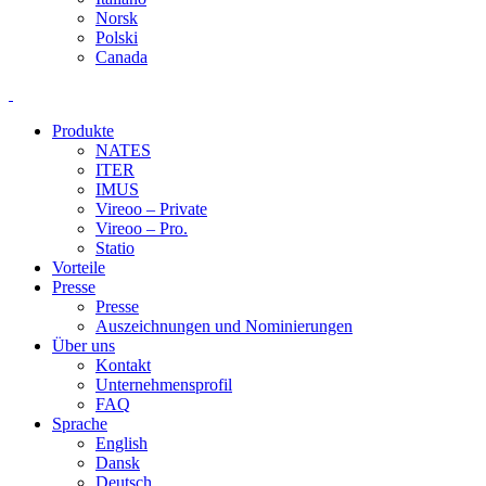
Norsk
Polski
Canada
Produkte
NATES
ITER
IMUS
Vireoo – Private
Vireoo – Pro.
Statio
Vorteile
Presse
Presse
Auszeichnungen und Nominierungen
Über uns
Kontakt
Unternehmensprofil
FAQ
Sprache
English
Dansk
Deutsch