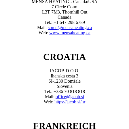
MENSA HEATING - Canada/USA
7 Circle Court
L3T 7M3, Thornhill Ont
Canada
Tel.: +1 647 298 6789
Mail:
soren@mensaheating.ca
Web:
www.mensaheating.ca
CROATIA
JACOB D.O.O.
Ihanska cesta 3
SI-1230 Domžale
Slovenia
Tel.: +386 70 818 818
Mail:
office@jacob.si
Web:
https://jacob.si/hr
FRANKREICH