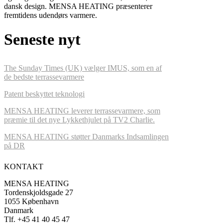
dansk design. MENSA HEATING præsenterer
fremtidens udendørs varmere.
Seneste nyt
The Sunday Times (UK) vælger IMUS, som en af
de bedste terrassevarmere
Patent beskyttet teknologi
MENSA HEATING leverer terrassevarmere, som
præmie til det nye Lykkethjulet på TV2 Charlie.
MENSA HEATING støtter Danmarks Indsamlingen
på DR
KONTAKT
MENSA HEATING
Tordenskjoldsgade 27
1055 København
Danmark
Tlf. +45 41 40 45 47