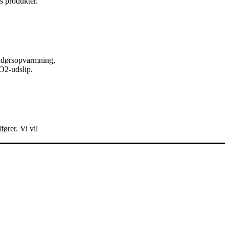
 produkter.
endørsopvarmning,
CO2-udslip.
rer. Vi vil