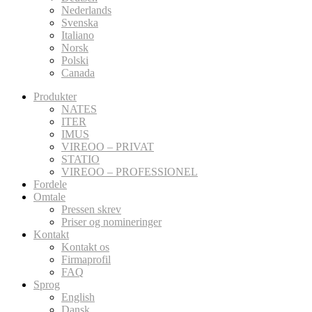
Nederlands
Svenska
Italiano
Norsk
Polski
Canada
Produkter
NATES
ITER
IMUS
VIREOO – PRIVAT
STATIO
VIREOO – PROFESSIONEL
Fordele
Omtale
Pressen skrev
Priser og nomineringer
Kontakt
Kontakt os
Firmaprofil
FAQ
Sprog
English
Dansk