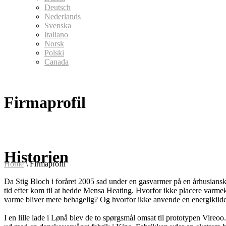
Deutsch
Nederlands
Svenska
Italiano
Norsk
Polski
Canada
Firmaprofil
Historien
Home
\
Firmaprofil
Da Stig Bloch i foråret 2005 sad under en gasvarmer på en århusiansk
tid efter kom til at hedde Mensa Heating. Hvorfor ikke placere varmek
varme bliver mere behagelig? Og hvorfor ikke anvende en energikilde
I en lille lade i Lønå blev de to spørgsmål omsat til prototypen Vireoo.