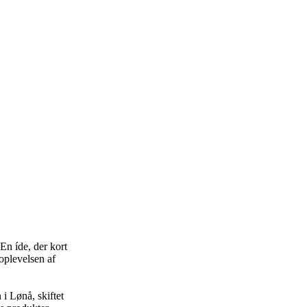
En íde, der kort
oplevelsen af
 i Lønå, skiftet