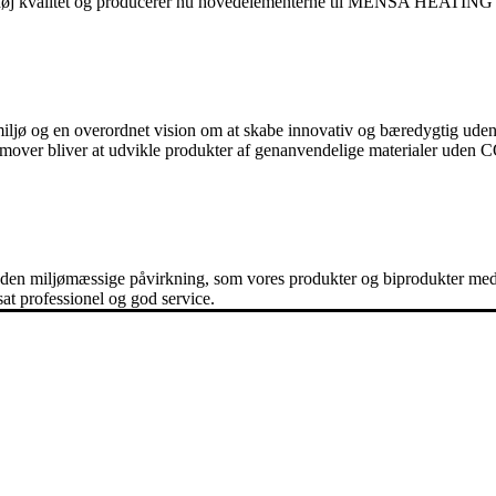
 høj kvalitet og producerer nu hovedelementerne til MENSA HEATING's
 miljø og en overordnet vision om at skabe innovativ og bæredygtig ud
fremover bliver at udvikle produkter af genanvendelige materialer uden 
n miljømæssige påvirkning, som vores produkter og biprodukter medfø
at professionel og god service.